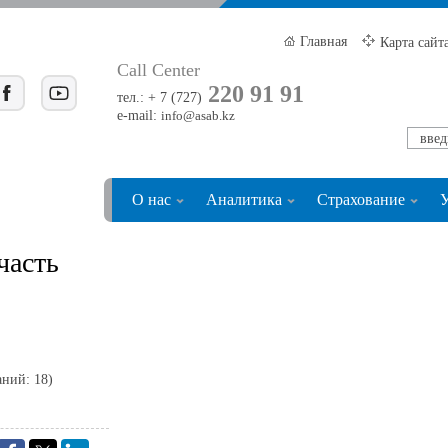
Главная
Карта сайт
Call Center
220 91 91
тел.: + 7 (727)
e-mail:
info@asab.kz
О нас
Аналитика
Страхование
У
часть
аний: 18)