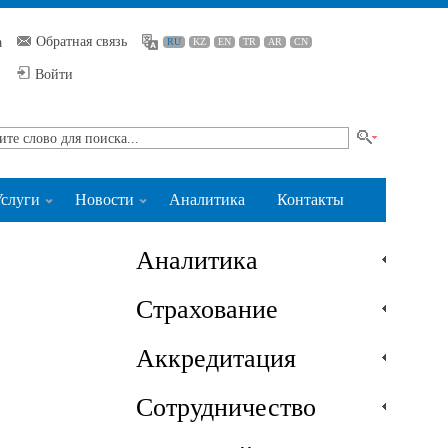
Обратная связь
а
RU
KZ
EN
TR
AR
CN
Войти
слуги
Новости
Аналитика
Контакты
Аналитика
Страхование
Аккредитация
Сотрудничество