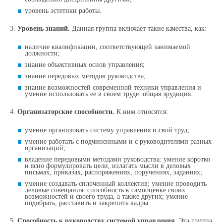
уровень эстетики работы.
3.
Уровень знаний.
Данная группа включает такие качества, как:
наличие квалификации, соответствующей занимаемой
должности;
знание объективных основ управления;
знание передовых методов руководства;
знание возможностей современной техники управления и
умение использовать ее в своем труде: общая эрудиция.
4.
Организаторские способности.
К ним относятся:
умение организовать систему управления и свой труд;
умение работать с подчиненными и с руководителями разных
организаций;
владение передовыми методами руководства: умение коротко
и ясно формулировать цели, излагать мысли в деловых
письмах, приказах, распоряжениях, поручениях, заданиях;
умение создавать сплоченный коллектив; умение проводить
деловые совещания: способность к самооценке своих
возможностей и своего труда, а также других; умение
подобрать, расставить и закрепить кадры.
5.
Способность к руководству системой управления.
Эта группа