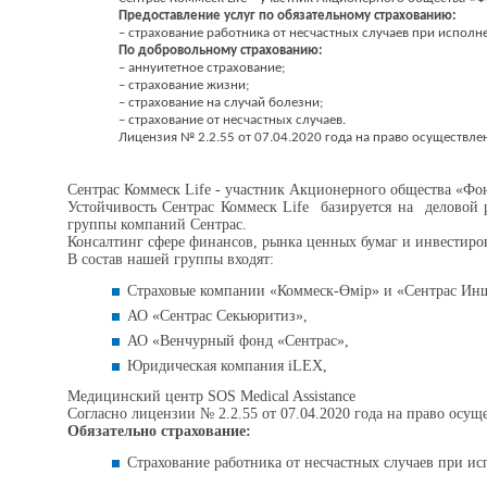
Предоставление услуг по обязательному страхованию:
– страхование работника от несчастных случаев при испол
По добровольному страхованию:
– аннуитетное страхование;
– страхование жизни;
– страхование на случай болезни;
– страхование от несчастных случаев.
Лицензия № 2.2.55 от 07.04.2020 года на право осуществле
Сентрас Коммеск Life - участник Акционерного общества «Фо
Устойчивость Сентрас Коммеск Life базируется на деловой 
группы компаний Сентрас.
Консалтинг сфере финансов, рынка ценных бумаг и инвестиро
В состав нашей группы входят:
Страховые компании «Коммеск-Өмiр» и «Сентрас Ин
АО «Сентрас Секьюритиз»,
АО «Венчурный фонд «Сентрас»,
Юридическая компания iLEX,
Медицинский центр SOS Medical Assistance
Согласно лицензии № 2.2.55 от 07.04.2020 года на право осущ
Обязательно страхование:
Страхование работника от несчастных случаев при и