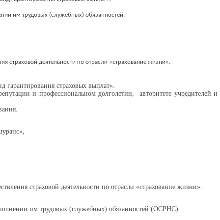
нении им трудовых (служебных) обязанностей.
ния страховой деятельности по отрасли «страхование жизни».
нд гарантирования страховых выплат».
репутации и профессиональном долголетии, авторитете учредителей и 
вания.
шуранс»,
ествления страховой деятельности по отрасли «страхование жизни».
сполнении им трудовых (служебных) обязанностей (ОСРНС).