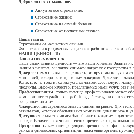
Добровольное страхование:
Аннуитетное страхование;
Страхование жизни;
Страхование на случай болезни;
Страхование от несчастных случаев.
Наша задача:
Страхование от несчастных случаев.
Финансовая и юридическая защита как работников, так и работ
НАШИ ЦЕННОСТИ:
Защита своих клиентов
Наша самая главная ценность — это наши клиенты. Защита их 
нашим клиентам, мы также снимаем нагрузку с государства в 
Доверие:
самая наивысшая ценность, которую мы получаем от
компанией, говорит о том, что нам доверяют. Доверие – главн
Качество:
из года в год мы устанавливаем себе новую планку к
продукты. Высокое качество, предлагаемых нами услуг, отвеч
Профессионализм:
только команда профессионалов может обе
компании нет случайных людей. Каждый сотрудник – професси
бесценным опытом.
Лидерство:
мы стремимся быть лучшими на рынке. Для этого 
результатов, которые обеспечивают компании динамичное и ув
Доступность:
мы стремимся быть ближе к каждому и для этого
городах Казахстана, а число агентов представляющих компанию
Прозрачность:
компания регулярно предоставляет финансовую
рынка и финансовых организаций, налоговые органы, публику