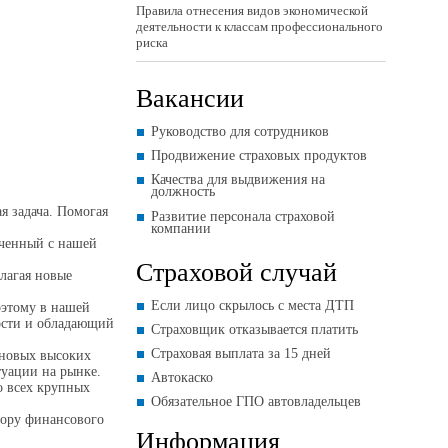
Правила отнесения видов экономической
деятельности к классам профессионального
риска
Вакансии
Руководство для сотрудников
Продвижение страховых продуктов
Качества для выдвижения на
должность
я задача. Помогая
Развитие персонала страховой
компании
юченный с нашей
Страховой случай
длагая новые
Если лицо скрылось с места ДТП
оэтому в нашей
ности и обладающий
Страховщик отказывается платить
Страховая выплата за 15 дней
 новых высоких
туации на рынке.
Автокаско
о всех крупных
Обязательное ГПО автовладельцев
зору финансового
Информация