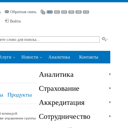
Обратная связь
а
RU
KZ
EN
TR
AR
CN
Войти
слуги
Новости
Аналитика
Контакты
Аналитика
Страхование
ы
Продукты
Аккредитация
 командой.
Сотрудничество
тве управления группы