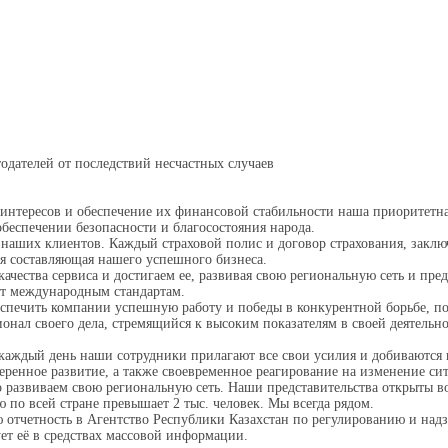
одателей от последствий несчастных случаев
интересов и обеспечение их финансовой стабильности наша приоритетна
обеспечении безопасности и благосостояния народа.
 наших клиентов. Каждый страховой полис и договор страхования, закл
ая составляющая нашего успешного бизнеса.
ачества сервиса и достигаем ее, развивая свою региональную сеть и пре
ает международным стандартам.
спечить компании успешную работу и победы в конкурентной борьбе, п
онал своего дела, стремящийся к высоким показателям в своей деятель
каждый день наши сотрудники прилагают все свои усилия и добиваются
еренное развитие, а также своевременное реагирование на изменение си
 развиваем свою региональную сеть. Наши представительства открыты в
 по всей стране превышает 2 тыс. человек. Мы всегда рядом.
 отчетность в Агентство Республики Казахстан по регулированию и над
ет её в средствах массовой информации.