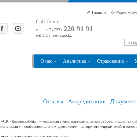
Главная
Карта сайт
Call Center
220 91 91
тел.: + 7 (727)
e-mail:
info@asab.kz
О нас
Аналитика
Страхование
У
Отзывы
Аккредитация
Документ
О «СК «Коммеск-Өмір» – компании с многолетним опытом работы и сплоченной
й репутации и профессиональном долголетии, авторитете учредителей и качес
Фонд гарантирования страховых выплат».