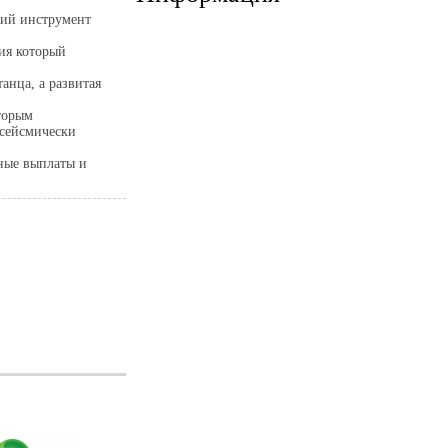
щий инструмент
ия который
анца, а развитая
оторым
 сейсмически
ные выплаты и
 комментарий