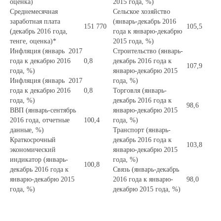
оценка)
2015 года, %)
Среднемесячная
Сельское хозяйство
заработная плата
(январь-декабрь 2016
151 770
105,5
(декабрь 2016 года,
года к январю-декабрю
тенге, оценка)*
2015 года, %)
Инфляция (январь 2017
Строительство (январь-
года к декабрю 2016
0,8
декабрь 2016 года к
107,9
года, %)
январю-декабрю 2015
Инфляция (январь 2017
года, %)
года к декабрю 2016
0,8
Торговля (январь-
года, %)
декабрь 2016 года к
98,6
ВВП (январь-сентябрь
январю-декабрю 2015
2016 года, отчетные
100,4
года, %)
данные, %)
Транспорт (январь-
Краткосрочный
декабрь 2016 года к
103,8
экономический
январю-декабрю 2015
индикатор (январь-
года, %)
100,8
декабрь 2016 года к
Связь (январь-декабрь
январю-декабрю 2015
2016 года к январю-
98,0
года, %)
декабрю 2015 года, %)