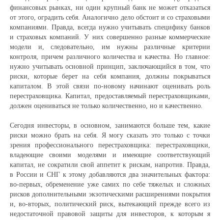
финансовых рынках, ни один крупный банк не может отказаться
от этого, оградить себя. Аналогично дело обстоит и со страховыми
компаниями. Правда, всегда нужно учитывать специфику банков
и страховых компаний. У них совершенно разные коммерческие
модели и, следовательно, им нужны различные критерии
контроля, причем различного количества и качества. Но главное:
нужно учитывать основной принцип, заключающийся в том, что
риски, которые берет на себя компания, должны покрываться
капиталом. В этой связи по-новому начинают оценивать роль
перестраховщика. Капитал, предоставляемый перестраховщиками,
должен оцениваться не только количественно, но и качественно.
Сегодня инвесторы, в основном, занимаются больше тем, какие
риски можно брать на себя. Я могу сказать это только с точки
зрения профессионального перестраховщика: перестраховщики,
владеющие своими моделями и имеющие соответствующий
капитал, не сократили свой аппетит к рискам, напротив. Правда,
в России и СНГ к этому добавляются два значительных фактора:
во-первых, обременение уже самих по себе тяжелых и сложных
рисков дополнительными экзотическими расширениями покрытия
и, во-вторых, политический риск, вытекающий прежде всего из
недостаточной правовой защиты для инвесторов, к которым я