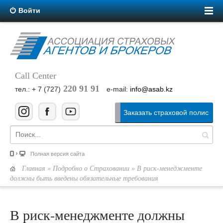
Войти
Call Center
220 91 91
тел.: + 7 (727)
e-mail:
info@asab.kz
Заказать страховой полис
Полная версия сайта
Главная
»
Подробно о Страховании
» В риск-менеджменте
должны быть введены обязательные требования
В риск-менеджменте должны