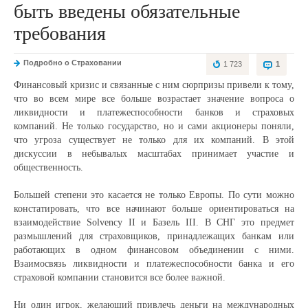
быть введены обязательные
требования
Подробно о Страховании
1 723
1
Финансовый кризис и связанные с ним сюрпризы привели к тому,
что во всем мире все больше возрастает значение вопроса о
ликвидности и платежеспособности банков и страховых
компаний. Не только государство, но и сами акционеры поняли,
что угроза существует не только для их компаний. В этой
дискуссии в небывалых масштабах принимает участие и
общественность.
Большей степени это касается не только Европы. По сути можно
констатировать, что все начинают больше ориентироваться на
взаимодействие Solvency II и Базель III. В СНГ это предмет
размышлений для страховщиков, принадлежащих банкам или
работающих в одном финансовом объединении с ними.
Взаимосвязь ликвидности и платежеспособности банка и его
страховой компании становится все более важной.
Ни один игрок, желающий привлечь деньги на международных